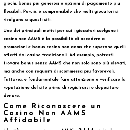
giochi, bonus più generosi e opzioni di pagamento più
flessibili. Perciò, è comprensibile che molti giocatori si
rivolgano a questi siti.
Uno dei principali motivi per cui i giocatori scelgono i
casino non AAMS è la possibilità di accedere a
promozioni e bonus casino non aams che superano quelli
offerti dai casino tradizionali. Ad esempio, potresti
trovare bonus senza AAMS che non solo sono più elevati,
ma anche con requisiti di scommessa più favorevoli.
Tuttavia, è fondamentale fare attenzione e verificare la
reputazione del sito prima di registrarsi e depositare
denaro.
Come Riconoscere un
Casino Non AAMS
Affidabile