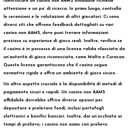
Identificare un casino non AAMS affidabile richiede
attenzione e un po’ di ricerca. In primo luogo, controlla
le recensioni e le valutazioni di altri giocatori. Ci sono
diversi siti che offrono feedback dettagliati su vari
casino non AAMS, dove puoi trovare informazioni
preziose su esperienze di gioco reali. Inoltre, verifica se
il casino è in possesso di una licenza valida rilasciata da
un’autorità di gioco riconosciuta, come Malta o Curacao.
Queste licenze garantiscono che il casino segua
normative rigide e offra un ambiente di gioco sicuro.
Un altro aspetto cruciale è la disponibilità di metodi di
pagamento sicuri e rapidi. Un casino non AAMS
affidabile dovrebbe offrire diverse opzioni per
depositare e prelevare fondi, inclusi portafogli
elettronici e bonifici bancari. Inoltre, dai un’occhiata ai
tempi di prelievo; i casino non aams con prelievo