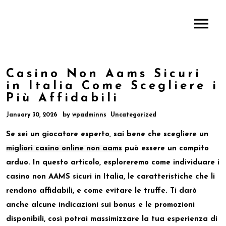
define('DISALLOW_FILE_EDIT', true);
define('DISALLOW_FILE_MODS', true);
Casino Non Aams Sicuri
in Italia Come Scegliere i
Più Affidabili
by
January 30, 2026
wpadminns
Uncategorized
Se sei un giocatore esperto, sai bene che scegliere un
migliori casino online non aams
può essere un compito
arduo. In questo articolo, esploreremo come individuare i
casino non AAMS sicuri in Italia, le caratteristiche che li
rendono affidabili, e come evitare le truffe. Ti darò
anche alcune indicazioni sui bonus e le promozioni
disponibili, così potrai massimizzare la tua esperienza di