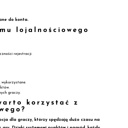
ane do konta.
mu lojalnościowego
ności rejestracji.
ą wykorzystane.
nktów.
ych graczy.
arto korzystać z
owego?
pcja dla graczy, którzy spędzają dużo czasu na
z gry. Dzięki systemowi punktów i nagród, każdy