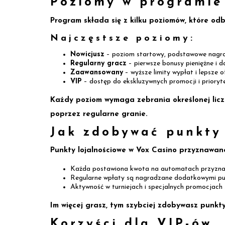
Poziomy w programie
Program składa się z kilku poziomów, które od
Najczęstsze poziomy:
Nowicjusz
– poziom startowy, podstawowe nagr
Regularny gracz
– pierwsze bonusy pieniężne i d
Zaawansowany
– wyższe limity wypłat i lepsze o
VIP
– dostęp do ekskluzywnych promocji i prioryt
Każdy poziom wymaga zebrania określonej licz
poprzez regularne granie.
Jak zdobywać punkty 
Punkty lojalnościowe w Vox Casino przyznawane
Każda postawiona kwota na automatach przyznaje
Regularne wpłaty są nagradzane dodatkowymi pu
Aktywność w turniejach i specjalnych promocjac
Im więcej grasz, tym szybciej zdobywasz punkt
Korzyści dla VIP-ów