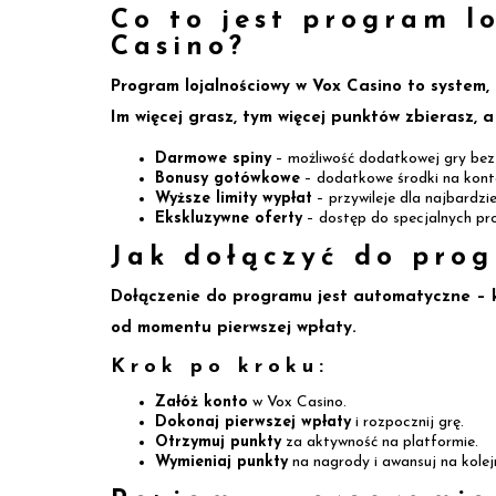
Co to jest program l
Casino?
Program lojalnościowy w Vox Casino to system,
Im więcej grasz, tym więcej punktów zbierasz, 
Darmowe spiny
– możliwość dodatkowej gry bez
Bonusy gotówkowe
– dodatkowe środki na kont
Wyższe limity wypłat
– przywileje dla najbardzi
Ekskluzywne oferty
– dostęp do specjalnych pr
Jak dołączyć do prog
Dołączenie do programu jest automatyczne – k
od momentu pierwszej wpłaty.
Krok po kroku:
Załóż konto
w Vox Casino.
Dokonaj pierwszej wpłaty
i rozpocznij grę.
Otrzymuj punkty
za aktywność na platformie.
Wymieniaj punkty
na nagrody i awansuj na kolej