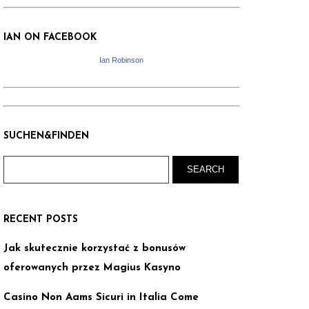
IAN ON FACEBOOK
Ian Robinson
SUCHEN&FINDEN
RECENT POSTS
Jak skutecznie korzystać z bonusów
oferowanych przez Magius Kasyno
Casino Non Aams Sicuri in Italia Come