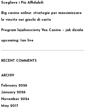
Scegliere i Più Affidabili
Big casino online: strategie per massimizzare
le vincite nei giochi di carte
Program lojalnosciowy Vox Casino – jak dziala
upcoming: Ian live
RECENT COMMENTS
ARCHIV
February 2026
January 2026
November 2024
May 2017