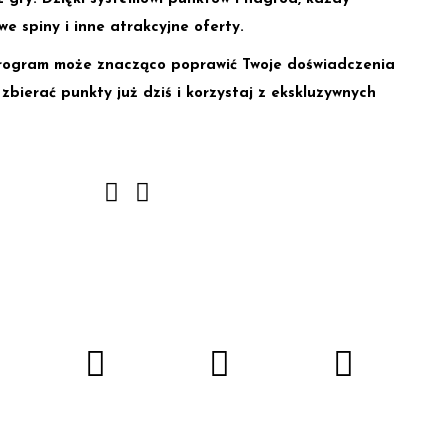
 spiny i inne atrakcyjne oferty.
n program może znacząco poprawić Twoje doświadczenia
 zbierać punkty już dziś i korzystaj z ekskluzywnych