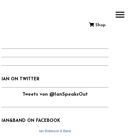
Shop
IAN ON TWITTER
Tweets von @IanSpeaksOut
IAN&BAND ON FACEBOOK
Ian Robinson & Band