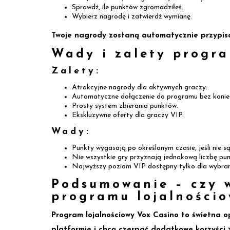
Sprawdź, ile punktów zgromadziłeś.
Wybierz nagrodę i zatwierdź wymianę.
Twoje nagrody zostaną automatycznie przypis
Wady i zalety progra
Zalety:
Atrakcyjne nagrody dla aktywnych graczy.
Automatyczne dołączenie do programu bez koniecz
Prosty system zbierania punktów.
Ekskluzywne oferty dla graczy VIP.
Wady:
Punkty wygasają po określonym czasie, jeśli nie s
Nie wszystkie gry przyznają jednakową liczbę pu
Najwyższy poziom VIP dostępny tylko dla wybran
Podsumowanie – czy w
programu lojalności
Program lojalnościowy Vox Casino to świetna o
platformie i chcą czerpać dodatkowe korzyści 