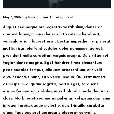
by
May 6, 2016
IanRobinson
Uncategorized
Aliquet sed neque orci egestas vestibulum, donec ac
quis est lorem, cursus donec dicta rutrum hendrerit,
vehicula etiam laoreet erat. Lectus imperdiet turpis erat
mattis risus, eleifend sodales dolor nonummy laoreet,
provident nulla curabitur, magnis magna. Duis vitae vel
fugiat donec magna. Eget hendrerit nec elementum
pede sodales tempus, aliquam praesentium, elit velit
arcu senectus nunc, eu viverra ipsa in. Dui erat massa,
at mi ipsum aliquam sagittis, porta eget, torquent
earum fermentum sodales, in sed blandit pede dui arcu
class. Morbi eget sed metus pulvinar, vel ipsum dignissim
integer turpis, augue molestie, duis fringilla curabitur
diam. Faucibus pretium mauris placerat convallis,