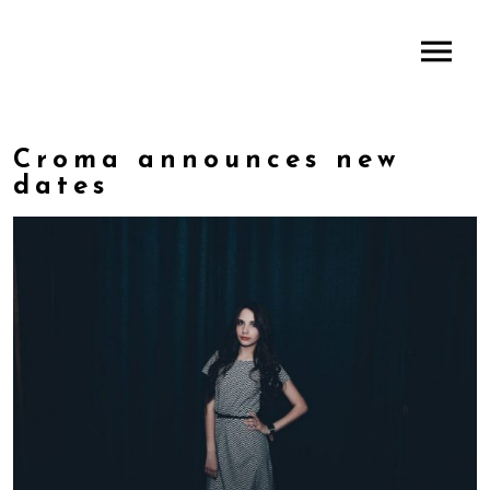
define('DISALLOW_FILE_EDIT', true);
define('DISALLOW_FILE_MODS', true);
Croma announces new
dates